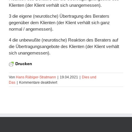
Klienten (der Klient verhält sich unangemessen).
die eigene (neurotische) Übertragung des Beraters
gegenüber dem Klienten (der Klient verhält sich ganz
normal / angemessen).
die unbewußte (neurotische) Reaktion des Beraters auf
die Übertragungsangebote des Klienten (der Klient verhält
sich unangemessen).
Drucken
Von
Hans Räbiger-Stratmann
|
19.04.2021
|
Dies und
für
Das
|
Kommentare deaktiviert
Dies
und
Das
Nr.
3
::
Übertragung
und
Gegenübertragung