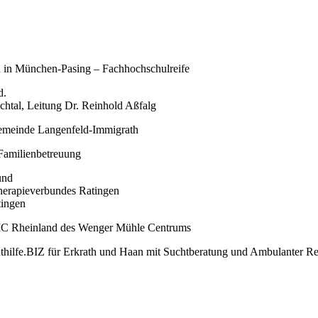
n in München-Pasing – Fachhochschulreife
d.
htal, Leitung Dr. Reinhold Aßfalg
ngemeinde Langenfeld-Immigrath
Familienbetreuung
und
herapieverbundes Ratingen
tingen
MC Rheinland des Wenger Mühle Centrums
ilfe.BIZ für Erkrath und Haan mit Suchtberatung
und Ambulanter Reh