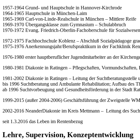
1957-1964 Grund- und Hauptschule in Hannover-Kirchrode
1964-1965 Hauptschule in München-Laim
1965-1969 Carl-von-Linde-Realschule in München – Mittlere Reife
1969-1970 Übergangsklasse zum Gymnasium – Schulabbruch
1970-1972 Evang. Friedrich-Oberlin-Fachoberschule für Sozialwese
1972-1975 Fachhochschule Koblenz – Abschluß Sozialpädagoge gra
1975-1976 Anerkennungsjahr/Berufspraktikum in der Fachklinik Renc
1976-1980 erster hauptberuflicher Jugendmitarbeiter an der Kirche
1980-1981 Diakonie in Ratingen – Pflegschaften, Vormundschaften, 
1981-2002 Diakonie in Ratingen – Leitung der Suchtberatungsstelle 
bis 1996 Suchtberatung und Ambulante Rehabilitation; Aufbau des T
ab 1996 Suchtvorbeugung und Gesundheitsförderung in der Stadt Ra
1999-2015 (außer 2004-2006) Geschäftsführung der Zweigstelle W
2002-2016 NeanderDiakonie im Kreis Mettmann – Leitung des Suchth
seit 1.3.2016 das Leben im Rentenbezug
Lehre, Supervision, Konzeptentwicklung