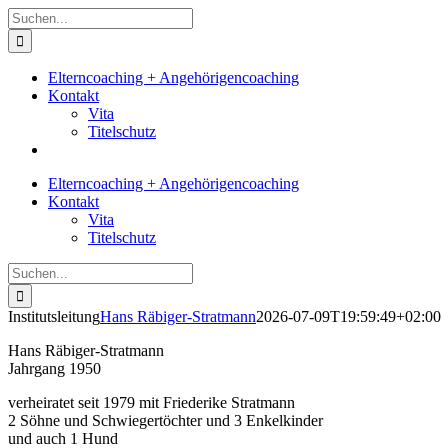
Zum
Suche
Inhalt
nach:
springen
Elterncoaching + Angehörigencoaching
Kontakt
Vita
Titelschutz
Elterncoaching + Angehörigencoaching
Kontakt
Vita
Titelschutz
Suche
nach:
Institutsleitung
Hans Räbiger-Stratmann
2026-07-09T19:59:49+02:00
Hans Räbiger-Stratmann
Jahrgang 1950
verheiratet seit 1979 mit Friederike Stratmann
2 Söhne und Schwiegertöchter und 3 Enkelkinder
und auch 1 Hund