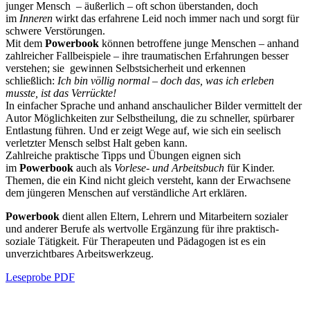
junger Mensch – äußerlich – oft schon überstanden, doch
im
Inneren
wirkt das erfahrene Leid noch immer nach und sorgt für
schwere Verstörungen.
Mit dem
Powerbook
können betroffene junge Menschen – anhand
zahlreicher Fallbeispiele – ihre traumatischen Erfahrungen besser
verstehen; sie gewinnen Selbstsicherheit und erkennen
schließlich:
Ich bin völlig normal – doch das, was ich erleben
musste, ist das Verrückte!
In einfacher Sprache und anhand anschaulicher Bilder vermittelt der
Autor Möglichkeiten zur Selbstheilung, die zu schneller, spürbarer
Entlastung führen. Und er zeigt Wege auf, wie sich ein seelisch
verletzter Mensch selbst Halt geben kann.
Zahlreiche praktische Tipps und Übungen eignen sich
im
Powerbook
auch als
Vorlese- und Arbeitsbuch
für Kinder.
Themen, die ein Kind nicht gleich versteht, kann der Erwachsene
dem jüngeren Menschen auf verständliche Art erklären.
Powerbook
dient allen Eltern, Lehrern und Mitarbeitern sozialer
und anderer Berufe als wertvolle Ergänzung für ihre praktisch-
soziale Tätigkeit. Für Therapeuten und Pädagogen ist es ein
unverzichtbares Arbeitswerkzeug.
Leseprobe PDF