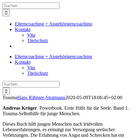
Zum
Suche
Inhalt
nach:
springen
Elterncoaching + Angehörigencoaching
Kontakt
Vita
Titelschutz
Elterncoaching + Angehörigencoaching
Kontakt
Vita
Titelschutz
Suche
nach:
Trauma
Hans Räbiger-Stratmann
2020-05-09T18:06:45+02:00
Andreas Krüger
. Powerbook. Erste Hilfe für die Seele. Band 1.
Trauma-Selbsthilfe für junge Menschen.
Dieses Buch hilft jungen Menschen nach leidvollen
Lebenserfahrungen, es ermutigt zur Versorgung seelischer
Verletzungen. Die Erfahrung von Angst und Schrecken hat ein