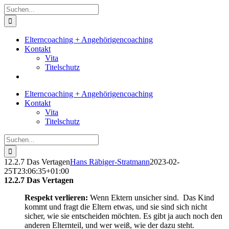
Zum
Suche
Inhalt
nach:
springen
Elterncoaching + Angehörigencoaching
Kontakt
Vita
Titelschutz
Elterncoaching + Angehörigencoaching
Kontakt
Vita
Titelschutz
Suche
nach:
12.2.7 Das Vertagen
Hans Räbiger-Stratmann
2023-02-
25T23:06:35+01:00
12.2.7 Das Vertagen
Respekt verlieren:
Wenn Ektern unsicher sind. Das Kind
kommt und fragt die Eltern etwas, und sie sind sich nicht
sicher, wie sie entscheiden möchten. Es gibt ja auch noch den
anderen Elternteil, und wer weiß, wie der dazu steht.