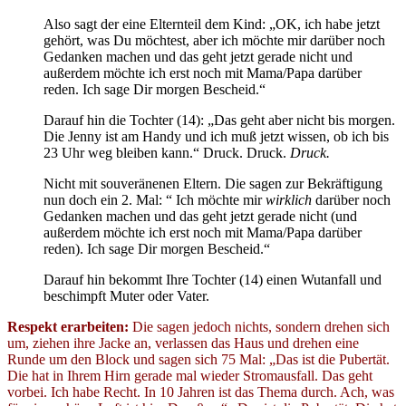
Also sagt der eine Elternteil dem Kind: „OK, ich habe jetzt
gehört, was Du möchtest, aber ich möchte mir darüber noch
Gedanken machen und das geht jetzt gerade nicht und
außerdem möchte ich erst noch mit Mama/Papa darüber
reden. Ich sage Dir morgen Bescheid.“
Darauf hin die Tochter (14): „Das geht aber nicht bis morgen.
Die Jenny ist am Handy und ich muß jetzt wissen, ob ich bis
23 Uhr weg bleiben kann.“ Druck. Druck.
Druck.
Nicht mit souveränenen Eltern. Die sagen zur Bekräftigung
nun doch ein 2. Mal: “ Ich möchte mir
wirklich
darüber noch
Gedanken machen und das geht jetzt gerade nicht (und
außerdem möchte ich erst noch mit Mama/Papa darüber
reden). Ich sage Dir morgen Bescheid.“
Darauf hin bekommt Ihre Tochter (14) einen Wutanfall und
beschimpft Muter oder Vater.
Respekt erarbeiten:
Die sagen jedoch nichts, sondern drehen sich
um, ziehen ihre Jacke an, verlassen das Haus und drehen eine
Runde um den Block und sagen sich 75 Mal: „Das ist die Pubertät.
Die hat in Ihrem Hirn gerade mal wieder Stromausfall. Das geht
vorbei. Ich habe Recht. In 10 Jahren ist das Thema durch. Ach, was