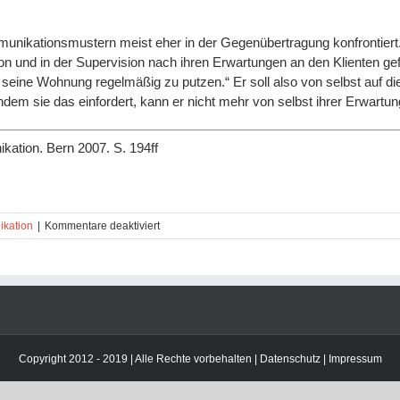
munikationsmustern meist eher in der Gegenübertragung konfrontiert.
tion und in der Supervision nach ihren Erwartungen an den Klienten gef
 seine Wohnung regelmäßig zu putzen.“ Er soll also von selbst auf di
Indem sie das einfordert, kann er nicht mehr von selbst ihrer Erwartu
ation. Bern 2007. S. 194ff
für
kation
|
Kommentare deaktiviert
Blog-
Seminar
::
6.1.1
Double
Bind
Copyright 2012 - 2019 | Alle Rechte vorbehalten |
Datenschutz
|
Impressum