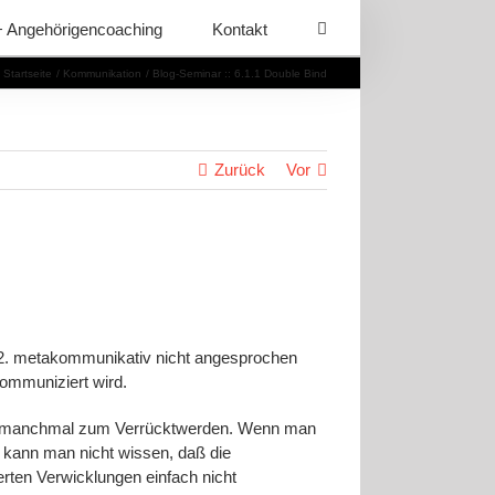
+ Angehörigencoaching
Kontakt
Startseite
Kommunikation
Blog-Seminar :: 6.1.1 Double Bind
Zurück
Vor
r 2. metakommunikativ nicht angesprochen
kommuniziert wird.
ben manchmal zum Verrücktwerden. Wenn man
, kann man nicht wissen, daß die
erten Verwicklungen einfach nicht