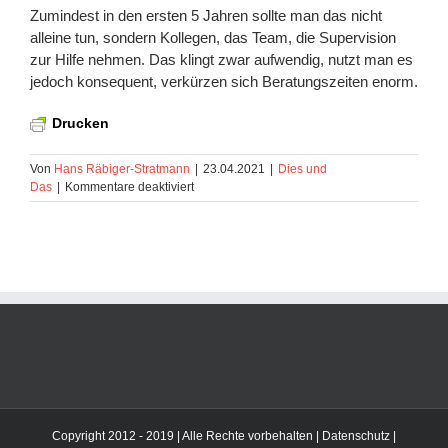
Zumindest in den ersten 5 Jahren sollte man das nicht
alleine tun, sondern Kollegen, das Team, die Supervision
zur Hilfe nehmen. Das klingt zwar aufwendig, nutzt man es
jedoch konsequent, verkürzen sich Beratungszeiten enorm.
Drucken
Von
Hans Räbiger-Stratmann
|
23.04.2021
|
Dies und
für
Das
|
Kommentare deaktiviert
Dies
und
Das
Nr.
3.2
::
Gegenübertragung
Copyright 2012 - 2019 | Alle Rechte vorbehalten |
Datenschutz
|