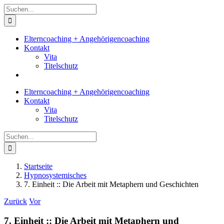
Zum
Suche
Inhalt
nach:
springen
Elterncoaching + Angehörigencoaching
Kontakt
Vita
Titelschutz
Elterncoaching + Angehörigencoaching
Kontakt
Vita
Titelschutz
Suche
nach:
Startseite
Hypnosystemisches
7. Einheit :: Die Arbeit mit Metaphern und Geschichten
Zurück
Vor
7. Einheit :: Die Arbeit mit Metaphern und