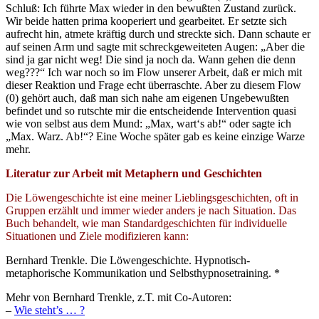
Schluß: Ich führte Max wieder in den bewußten Zustand zurück.
Wir beide hatten prima kooperiert und gearbeitet. Er setzte sich
aufrecht hin, atmete kräftig durch und streckte sich. Dann schaute er
auf seinen Arm und sagte mit schreckgeweiteten Augen: „Aber die
sind ja gar nicht weg! Die sind ja noch da. Wann gehen die denn
weg???“ Ich war noch so im Flow unserer Arbeit, daß er mich mit
dieser Reaktion und Frage echt überraschte. Aber zu diesem Flow
(0) gehört auch, daß man sich nahe am eigenen Ungebewußten
befindet und so rutschte mir die entscheidende Intervention quasi
wie von selbst aus dem Mund: „Max, wart‘s ab!“ oder sagte ich
„Max. Warz. Ab!“? Eine Woche später gab es keine einzige Warze
mehr.
Literatur zur Arbeit mit Metaphern und Geschichten
Die Löwengeschichte ist eine meiner Lieblingsgeschichten, oft in
Gruppen erzählt und immer wieder anders je nach Situation. Das
Buch behandelt, wie man Standardgeschichten für individuelle
Situationen und Ziele modifizieren kann:
Bernhard Trenkle. Die Löwengeschichte. Hypnotisch-
metaphorische Kommunikation und Selbsthypnosetraining. *
Mehr von Bernhard Trenkle, z.T. mit Co-Autoren:
–
Wie steht’s … ?