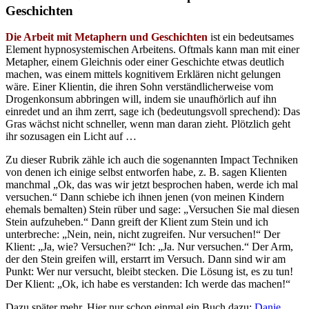
Geschichten
Die Arbeit mit Metaphern und Geschichten
ist ein bedeutsames
Element hypnosystemischen Arbeitens. Oftmals kann man mit einer
Metapher, einem Gleichnis oder einer Geschichte etwas deutlich
machen, was einem mittels kognitivem Erklären nicht gelungen
wäre. Einer Klientin, die ihren Sohn verständlicherweise vom
Drogenkonsum abbringen will, indem sie unaufhörlich auf ihn
einredet und an ihm zerrt, sage ich (bedeutungsvoll sprechend): Das
Gras wächst nicht schneller, wenn man daran zieht. Plötzlich geht
ihr sozusagen ein Licht auf …
Zu dieser Rubrik zähle ich auch die sogenannten Impact Techniken
von denen ich einige selbst entworfen habe, z. B. sagen Klienten
manchmal „Ok, das was wir jetzt besprochen haben, werde ich mal
versuchen.“ Dann schiebe ich ihnen jenen (von meinen Kindern
ehemals bemalten) Stein rüber und sage: „Versuchen Sie mal diesen
Stein aufzuheben.“ Dann greift der Klient zum Stein und ich
unterbreche: „Nein, nein, nicht zugreifen. Nur versuchen!“ Der
Klient: „Ja, wie? Versuchen?“ Ich: „Ja. Nur versuchen.“ Der Arm,
der den Stein greifen will, erstarrt im Versuch. Dann sind wir am
Punkt: Wer nur versucht, bleibt stecken. Die Lösung ist, es zu tun!
Der Klient: „Ok, ich habe es verstanden: Ich werde das machen!“
Dazu später mehr. Hier nur schon einmal ein Buch dazu:
Danie