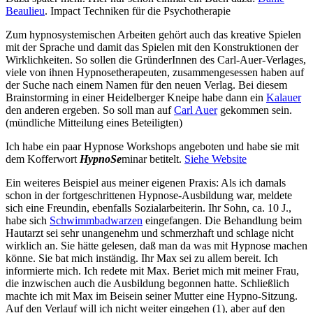
Beaulieu
. Impact Techniken für die Psychotherapie
Zum hypnosystemischen Arbeiten gehört auch das kreative Spielen
mit der Sprache und damit das Spielen mit den Konstruktionen der
Wirklichkeiten. So sollen die GründerInnen des Carl-Auer-Verlages,
viele von ihnen Hypnosetherapeuten, zusammengesessen haben auf
der Suche nach einem Namen für den neuen Verlag. Bei diesem
Brainstorming in einer Heidelberger Kneipe habe dann ein
Kalauer
den anderen ergeben. So soll man auf
Carl Auer
gekommen sein.
(mündliche Mitteilung eines Beteiligten)
Ich habe ein paar Hypnose Workshops angeboten und habe sie mit
dem Kofferwort
HypnoSe
minar betitelt.
Siehe Website
Ein weiteres Beispiel aus meiner eigenen Praxis: Als ich damals
schon in der fortgeschrittenen Hypnose-Ausbildung war, meldete
sich eine Freundin, ebenfalls Sozialarbeiterin. Ihr Sohn, ca. 10 J.,
habe sich
Schwimmbadwarzen
eingefangen. Die Behandlung beim
Hautarzt sei sehr unangenehm und schmerzhaft und schlage nicht
wirklich an. Sie hätte gelesen, daß man da was mit Hypnose machen
könne. Sie bat mich inständig. Ihr Max sei zu allem bereit. Ich
informierte mich. Ich redete mit Max. Beriet mich mit meiner Frau,
die inzwischen auch die Ausbildung begonnen hatte. Schließlich
machte ich mit Max im Beisein seiner Mutter eine Hypno-Sitzung.
Auf den Verlauf will ich nicht weiter eingehen (1), aber auf den