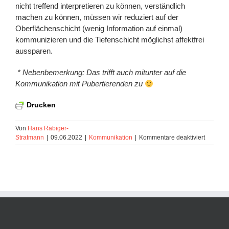
nicht treffend interpretieren zu können, verständlich
machen zu können, müssen wir reduziert auf der
Oberflächenschicht (wenig Information auf einmal)
kommunizieren und die Tiefenschicht möglichst affektfrei
aussparen.
* Nebenbemerkung: Das trifft auch mitunter auf die
Kommunikation mit Pubertierenden zu
Drucken
Von
Hans Räbiger-
für
Stratmann
|
09.06.2022
|
Kommunikation
|
Kommentare deaktiviert
Blog-
Seminar
::
6.1.5
Oberfläc
und
Tiefensc